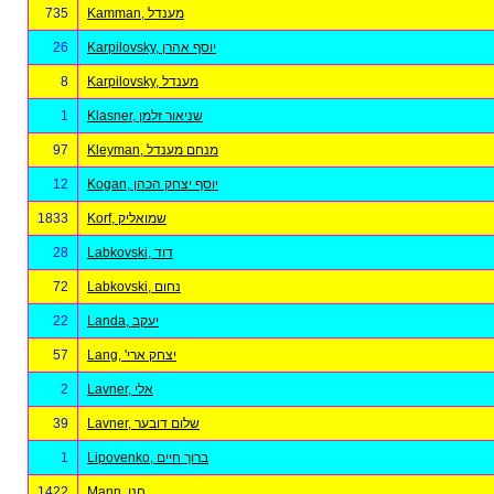
735
Kamman, מענדל
26
Karpilovsky, יוסף אהרן
8
Karpilovsky, מענדל
1
Klasner, שניאור זלמן
97
Kleyman, מנחם מענדל
12
Kogan, יוסף יצחק הכהן
1833
Korf, שמואליק
28
Labkovski, דוד
72
Labkovski, נחום
22
Landa, יעקב
57
Lang, 'יצחק ארי
2
Lavner, אלי
39
Lavner, שלום דובער
1
Lipovenko, ברוך חיים
1422
Mann, חנן