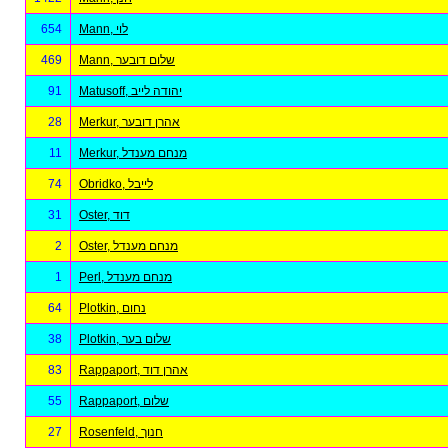
654
Mann, לוי
469
Mann, שלום דובער
91
Matusoff, יהודה לייב
28
Merkur, אהרן דובער
11
Merkur, מנחם מענדל
74
Obridko, לייבל
31
Oster, דוד
2
Oster, מנחם מענדל
1
Perl, מנחם מענדל
64
Plotkin, נחום
38
Plotkin, שלום בער
83
Rappaport, אהרן דוד
55
Rappaport, שלום
27
Rosenfeld, חנוך