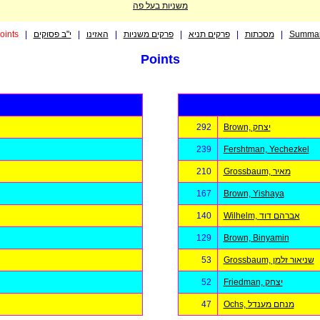
משניות בעל פה
oints
|
י"ב פסוקים
|
האזינו
|
פרקים משניות
|
פרקים תניא
|
מסכתות
|
Summa
Points
292
Brown, יצחק
239
Fershtman, Yechezkel
210
Grossbaum, מאיר
167
Brown, Yishaya
140
Wilhelm, אברהם דוד
129
Brown, Binyamin
53
Grossbaum, שניאור זלמן
52
Friedman, יצחק
47
Ochs, מנחם מענדל