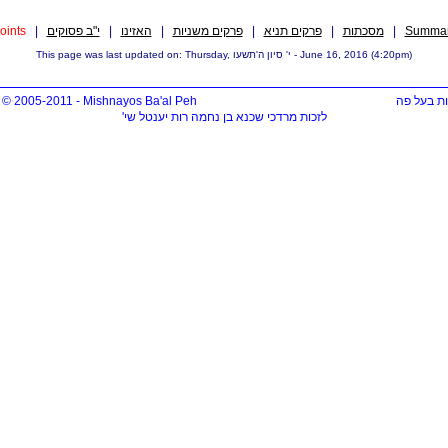
oints
|
י"ב פסוקים
|
האזינו
|
פרקים משניות
|
פרקים תניא
|
מסכתות
|
Summa
This page was last updated on: Thursday, י' סיון ה'תשעו - June 16, 2016 (4:20pm)
© 2005-2011 - Mishnayos Ba'al Peh
ת בעל פה
לזכות מרדכי שכנא בן נחמה רות יענטל שי'