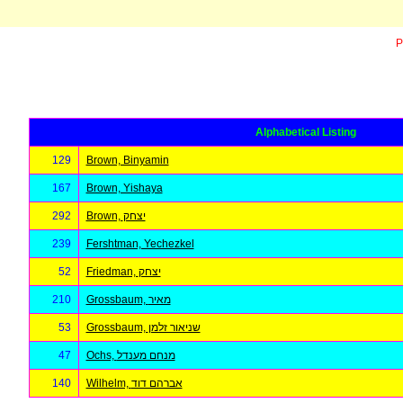
P
Alphabetical Listing
129
Brown, Binyamin
167
Brown, Yishaya
292
Brown, יצחק
239
Fershtman, Yechezkel
52
Friedman, יצחק
210
Grossbaum, מאיר
53
Grossbaum, שניאור זלמן
47
Ochs, מנחם מענדל
140
Wilhelm, אברהם דוד