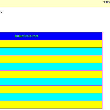
בס"ד
ry
Numerical Order